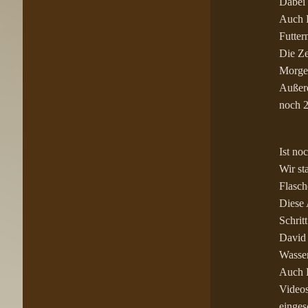
Dabei 
Auch D
Futter
Die Ze
Morgen
Außerd
noch 2
Ist noc
Wir st
Flasch
Diese 
Schrit
David 
Wasser
Auch B
Videos
einges