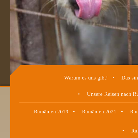
Warum es uns gibt!
Das sin
Unsere Reisen nach R
Rumänien 2019
Rumänien 2021
Rum
Ru