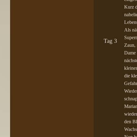
Kurz d
naheli
Lebens
Als nä
Superm
Tag 3
Zaun, 
Dame z
nächst
kleine
die kl
Gefahr
Wieder
schnap
Marian
wieder
den Bl
Wachst
Nun he