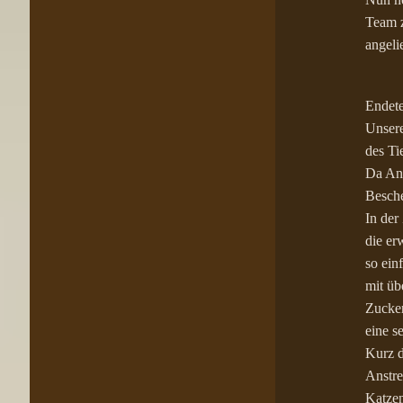
Team 
angelie
Endete
Unsere
des Ti
Da Ann
Besche
In der
die er
so ein
mit üb
Zucker
eine s
Kurz d
Anstre
Katzen