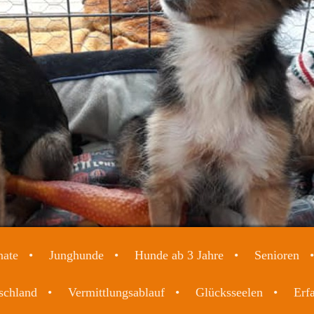
nate
Junghunde
Hunde ab 3 Jahre
Senioren
schland
Vermittlungsablauf
Glücksseelen
Erf