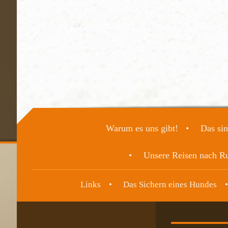
Warum es uns gibt!
Das sin
Unsere Reisen nach R
Links
Das Sichern eines Hundes