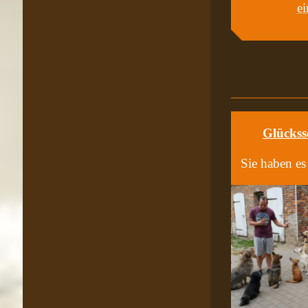
ei
Glückss
Sie haben es