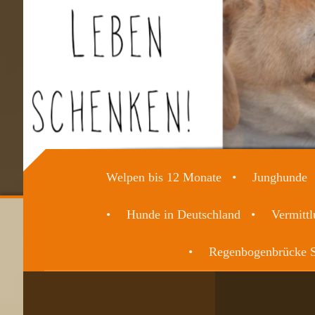
Welpen bis 12 Monate
Junghunde
Hunde in Deutschland
Vermittl
Regenbogenbrücke S