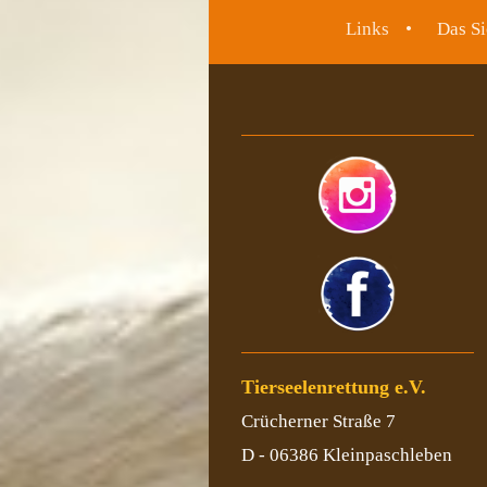
Links
Das Si
Tierseelenrettung e.V.
Crücherner Straße 7
D - 06386 Kleinpaschleben