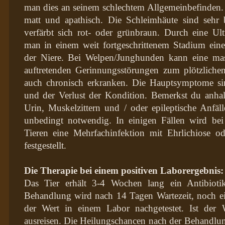
man dies an seinem schlechtem Allgemeinbefinden. D
matt und apathisch. Die Schleimhäute sind sehr 
verfärbt sich rot- oder grünbraun. Durch eine Ult
man in einem weit fortgeschrittenem Stadium ein
der Niere. Bei Welpen/Junghunden kann eine mas
auftretenden Gerinnungsstörungen zum plötzliche
auch chronisch erkranken. Die Hauptsymptome si
und der Verlust der Kondition. Bemerkst du anhal
Urin, Muskelzittern und / oder epileptische Anfäl
unbedingt notwendig. In einigen Fällen wird bei 
Tieren eine Mehrfachinfektion mit Ehrlichiose o
festgestellt.
Die Therapie bei einem positiven Laborergebnis:
Das Tier erhält 3-4 Wochen lang ein Antibiot
Behandlung wird nach 14 Tagen Wartezeit, noch 
der Wert in einem Labor nachgetestet. Ist der 
ausreisen. Die Heilungschancen nach der Behandlung