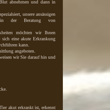
s Blut abnehmen und dann in
pezialsiert, unsere ansässigen
t in der Beratung von
kheiten möchten wir Ihnen
ie sich eine akute Erkrankung
rchführen kann.
mittlung angeboten.
 weisen wir Sie darauf hin und
ecke.
er akut erkrankt ist, erkennt