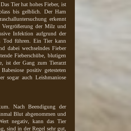
as Tier hat hohes Fieber, ist
blass bis gelblich. Der Harn
raschalluntersuchung erkennt
e Vergrößerung der Milz und
sive Infektion aufgrund der
n Tod führen. Ein Tier kann
nd dabei wechselndes Fieber
tende Fieberschübe, blutigen
le, ist der Gang zum Tierarzt
Babesiose positiv getesteten
der sogar auch Leishmaniose
ikum. Nach Beendigung der
einmal Blut abgenommen und
Wert negativ, kann das Tier
, sind in der Regel sehr gut,