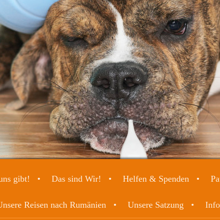
ns gibt!
Das sind Wir!
Helfen & Spenden
Pa
Unsere Reisen nach Rumänien
Unsere Satzung
Info