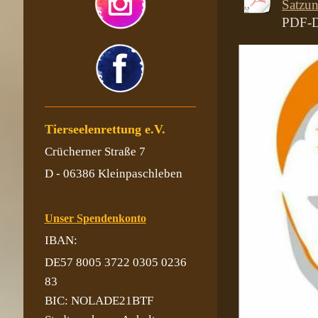
Satzu
PDF-D
Tierseelenrettung e.V.
Crücherner Straße 7
D - 06386 Kleinpaschleben
Unser Spendenkonto
IBAN:
DE57 8005 3722 0305 0236
83
BIC: NOLADE21BTF