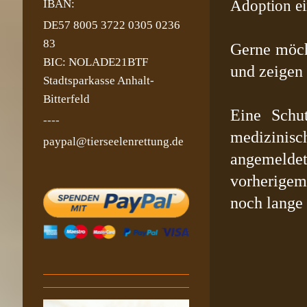
Adoption ein
IBAN:
DE57 8005 3722 0305 0236
83
Gerne möch
BIC: NOLADE21BTF
und zeigen 
Stadtsparkasse Anhalt-
Bitterfeld
Eine Schu
----
medizinis
paypal@tierseelenrettung.de
angemelde
vorherige
noch lange 