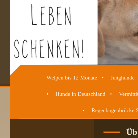
Welpen bis 12 Monate
Junghunde
Hunde in Deutschland
Vermittl
Regenbogenbrücke S
Üb