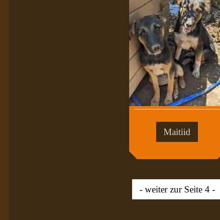
Maitiid
- weiter zur Seite 4 -