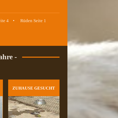
ite 4
Rüden Seite 1
ahre -
ZUHAUSE GESUCHT