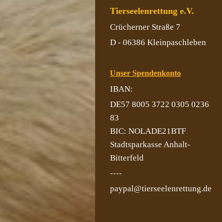
Tierseelenrettung e.V.
Crücherner Straße 7
D - 06386 Kleinpaschleben
Unser Spendenkonto
IBAN:
DE57 8005 3722 0305 0236
83
BIC: NOLADE21BTF
Stadtsparkasse Anhalt-
Bitterfeld
----
paypal@tierseelenrettung.de