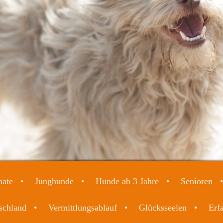
nate
Junghunde
Hunde ab 3 Jahre
Senioren
schland
Vermittlungsablauf
Glücksseelen
Erf