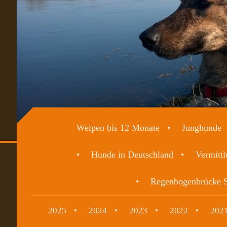
Welpen bis 12 Monate
Junghunde
Hunde in Deutschland
Vermittl
Regenbogenbrücke S
2025
2024
2023
2022
202