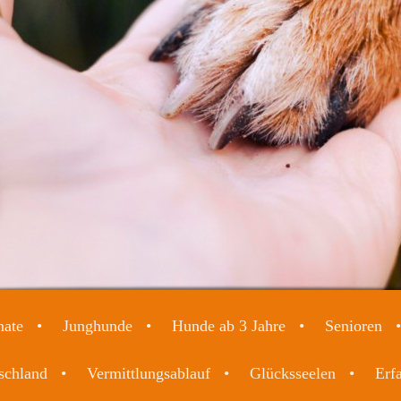
nate
Junghunde
Hunde ab 3 Jahre
Senioren
schland
Vermittlungsablauf
Glücksseelen
Erf