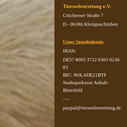
Tierseelenrettung e.V.
Crücherner Straße 7
D - 06386 Kleinpaschleben
Unser Spendenkonto
IBAN:
DE57 8005 3722 0305 0236
83
BIC: NOLADE21BTF
Stadtsparkasse Anhalt-
Bitterfeld
----
paypal@tierseelenrettung.de