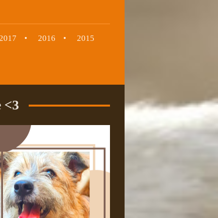
2017
2016
2015
 <3